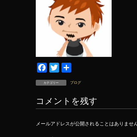
F
T
共
a
wi
有
ブログ
カテゴリー
c
tt
e
er
コメントを残す
b
o
o
メールアドレスが公開されることはありませ
k