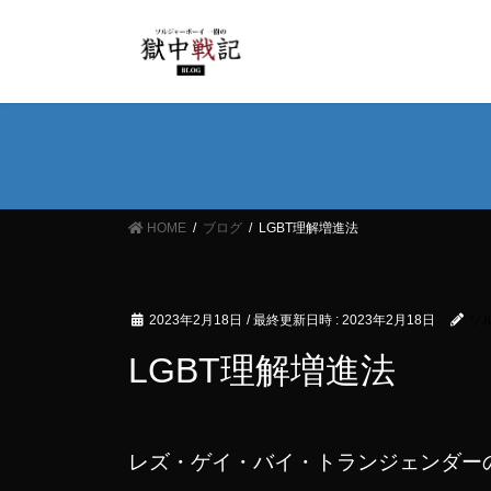
コ
ナ
ン
ビ
テ
ゲ
ン
ー
ツ
シ
へ
ョ
ス
ン
キ
に
ッ
移
HOME
ブログ
LGBT理解増進法
プ
動
2023年2月18日
/ 最終更新日時 :
2023年2月18日
ソ
LGBT理解増進法
レズ・ゲイ・バイ・トランジェンダーの