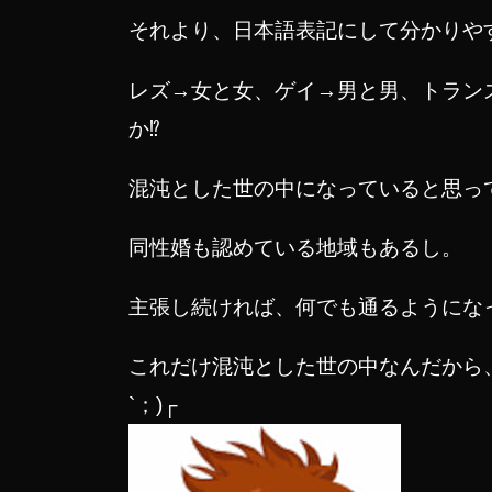
それより、日本語表記にして分かりや
レズ→女と女、ゲイ→男と男、トランス
か⁉︎
混沌とした世の中になっていると思っ
同性婚も認めている地域もあるし。
主張し続ければ、何でも通るようになって
これだけ混沌とした世の中なんだから
`；)┌