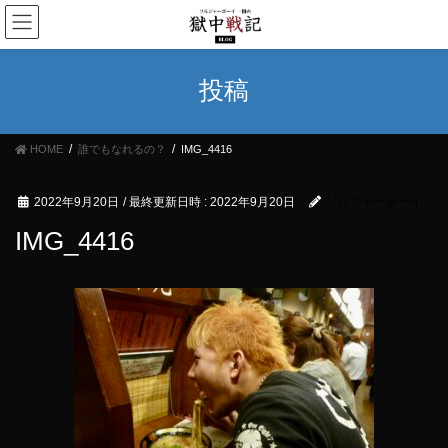
コ
ナ
ン
ビ
テ
ゲ
ン
ー
投稿
ツ
シ
へ
ョ
ス
ン
HOME
誰でもなれるの？
IMG_4416
キ
に
ッ
移
プ
動
2022年9月20日
/ 最終更新日時 :
2022年9月20日
ソルジャーボーイ
IMG_4416