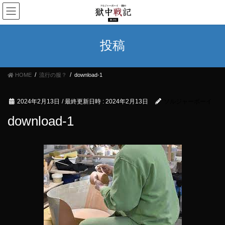
コ
ナ
ン
ビ
テ
ゲ
ン
ー
投稿
ツ
シ
へ
ョ
ス
ン
HOME
流行の服？
download-1
キ
に
ッ
移
プ
動
2024年2月13日
/ 最終更新日時 :
2024年2月13日
ソルジャーボーイ
download-1