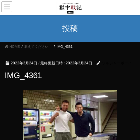
コ
ナ
ン
ビ
テ
ゲ
ン
ー
投稿
ツ
シ
へ
ョ
ス
ン
HOME
教えてください！
IMG_4361
キ
に
ッ
移
プ
動
2022年3月24日
/ 最終更新日時 :
2022年3月24日
ソルジャーボーイ
IMG_4361