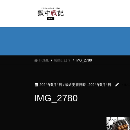
コ
ナ
ン
ビ
テ
ゲ
ン
ー
ツ
シ
へ
ョ
ス
ン
キ
に
ッ
移
HOME
感動とは？
IMG_2780
プ
動
2024年5月4日
/ 最終更新日時 :
2024年5月4日
ソル
IMG_2780