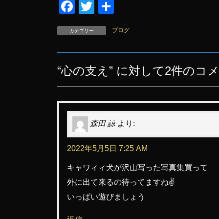
F
T
共
a
wi
有
ブログ
カテゴリー
c
tt
e
er
b
“
心の支え
” に対して2件のコ
o
o
k
森田 諒
より:
2022年5月5日 7:25 AM
キャワィィ犬が沢山写った写真集買って
外に出て来るの待ってますね✌️
いっぱい遊びましょう