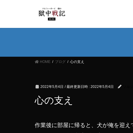
コ
ナ
ン
ビ
テ
ゲ
ン
ー
ツ
シ
へ
ョ
ス
ン
キ
に
ッ
移
HOME
ブログ
心の支え
プ
動
2022年5月4日
/ 最終更新日時 :
2022年5月4日
ソル
心の支え
作業後に部屋に帰ると、犬が俺を迎えて