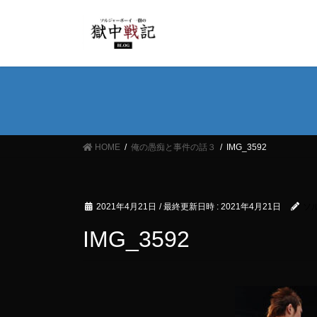
コ
ナ
ン
ビ
テ
ゲ
ン
ー
ツ
シ
へ
ョ
ス
ン
キ
に
ッ
移
HOME
俺の愚痴と事件の話３
IMG_3592
プ
動
2021年4月21日
/ 最終更新日時 :
2021年4月21日
ソ
IMG_3592