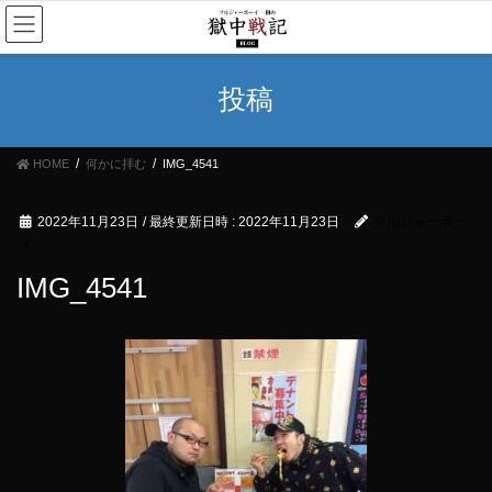
コ
ナ
ン
ビ
テ
ゲ
ン
ー
投稿
ツ
シ
へ
ョ
ス
ン
HOME
何かに拝む
IMG_4541
キ
に
ッ
移
プ
動
2022年11月23日
/ 最終更新日時 :
2022年11月23日
ソルジャーボー
イ
IMG_4541