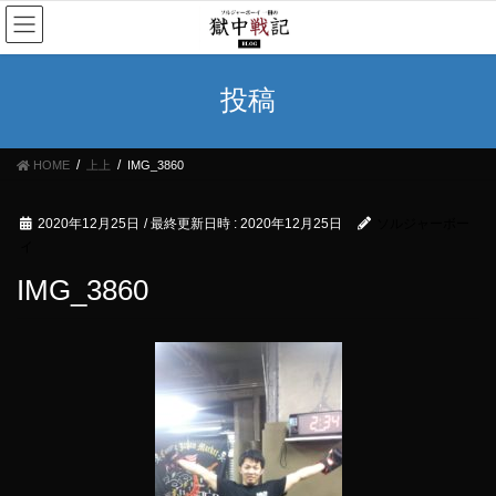
コ
ナ
ン
ビ
テ
ゲ
ン
ー
投稿
ツ
シ
へ
ョ
ス
ン
HOME
上上
IMG_3860
キ
に
ッ
移
プ
動
2020年12月25日
/ 最終更新日時 :
2020年12月25日
ソルジャーボー
イ
IMG_3860