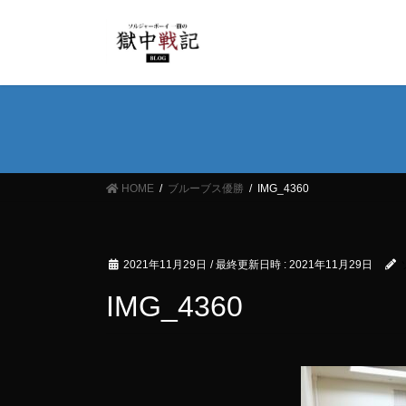
コ
ナ
ン
ビ
テ
ゲ
ン
ー
ツ
シ
へ
ョ
ス
ン
キ
に
ッ
移
HOME
ブルーブス優勝
IMG_4360
プ
動
2021年11月29日
/ 最終更新日時 :
2021年11月29日
IMG_4360