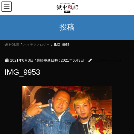
コ
ナ
ン
ビ
テ
ゲ
ン
ー
投稿
ツ
シ
へ
ョ
ス
ン
HOME
ハイテクノロジー
IMG_9953
キ
に
ッ
移
プ
動
2021年6月3日
/ 最終更新日時 :
2021年6月3日
ソルジャーボーイ
IMG_9953