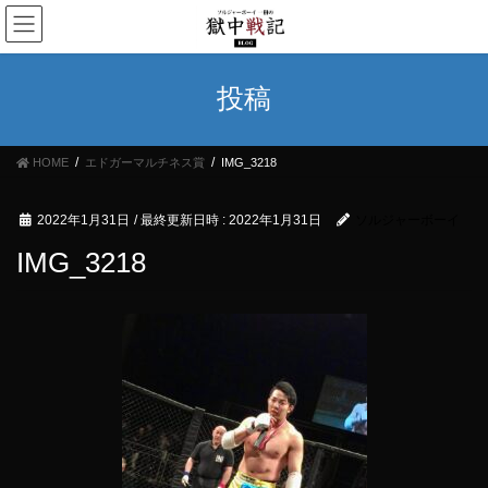
コ
ナ
ン
ビ
テ
ゲ
ン
ー
投稿
ツ
シ
へ
ョ
ス
ン
HOME
エドガーマルチネス賞
IMG_3218
キ
に
ッ
移
プ
動
2022年1月31日
/ 最終更新日時 :
2022年1月31日
ソルジャーボーイ
IMG_3218